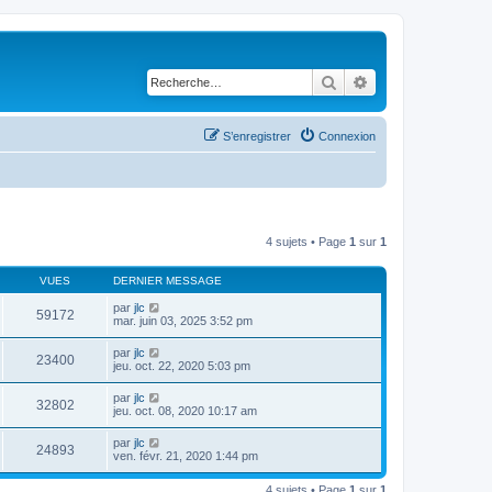
Rechercher
Recherche avancé
S’enregistrer
Connexion
4 sujets • Page
1
sur
1
VUES
DERNIER MESSAGE
par
jlc
59172
mar. juin 03, 2025 3:52 pm
par
jlc
23400
jeu. oct. 22, 2020 5:03 pm
par
jlc
32802
jeu. oct. 08, 2020 10:17 am
par
jlc
24893
ven. févr. 21, 2020 1:44 pm
4 sujets • Page
1
sur
1