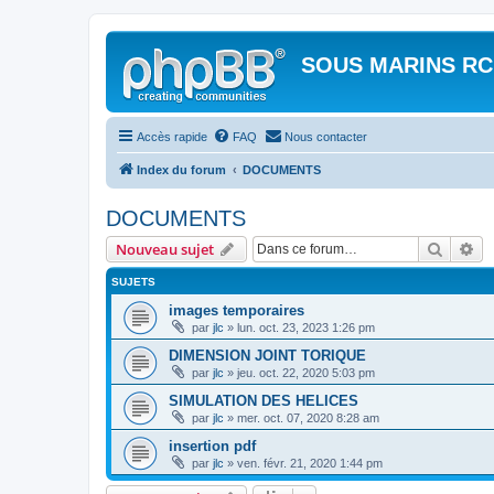
SOUS MARINS RC
Accès rapide
FAQ
Nous contacter
Index du forum
DOCUMENTS
DOCUMENTS
Recher
Re
Nouveau sujet
SUJETS
images temporaires
par
jlc
»
lun. oct. 23, 2023 1:26 pm
DIMENSION JOINT TORIQUE
par
jlc
»
jeu. oct. 22, 2020 5:03 pm
SIMULATION DES HELICES
par
jlc
»
mer. oct. 07, 2020 8:28 am
insertion pdf
par
jlc
»
ven. févr. 21, 2020 1:44 pm