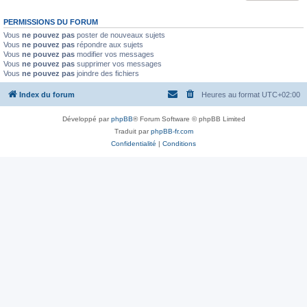
PERMISSIONS DU FORUM
Vous
ne pouvez pas
poster de nouveaux sujets
Vous
ne pouvez pas
répondre aux sujets
Vous
ne pouvez pas
modifier vos messages
Vous
ne pouvez pas
supprimer vos messages
Vous
ne pouvez pas
joindre des fichiers
Index du forum
Heures au format
UTC+02:00
Développé par
phpBB
® Forum Software © phpBB Limited
Traduit par
phpBB-fr.com
Confidentialité
|
Conditions