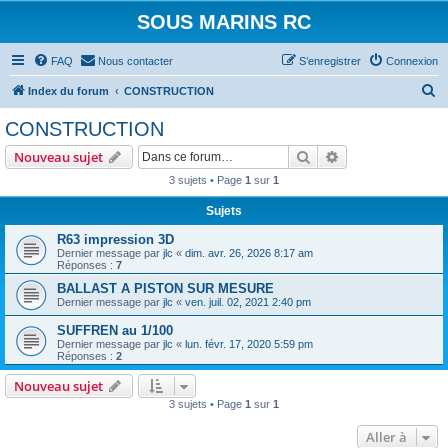
SOUS MARINS RC
FAQ
Nous contacter
S’enregistrer
Connexion
R
Index du forum
CONSTRUCTION
e
CONSTRUCTION
c
Rechercher
Recherche avanc
Nouveau sujet
h
3 sujets • Page
1
sur
1
e
Sujets
r
c
R63 impression 3D
Dernier message par
jlc
«
dim. avr. 26, 2026 8:17 am
h
Réponses :
7
e
BALLAST A PISTON SUR MESURE
Dernier message par
jlc
«
ven. juil. 02, 2021 2:40 pm
r
SUFFREN au 1/100
Dernier message par
jlc
«
lun. févr. 17, 2020 5:59 pm
Réponses :
2
Nouveau sujet
3 sujets • Page
1
sur
1
Aller à