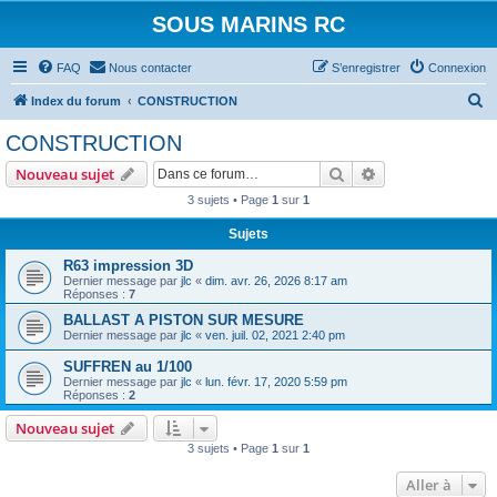
SOUS MARINS RC
FAQ
Nous contacter
S’enregistrer
Connexion
R
Index du forum
CONSTRUCTION
e
CONSTRUCTION
c
Rechercher
Recherche avanc
Nouveau sujet
h
3 sujets • Page
1
sur
1
e
Sujets
r
c
R63 impression 3D
Dernier message par
jlc
«
dim. avr. 26, 2026 8:17 am
h
Réponses :
7
e
BALLAST A PISTON SUR MESURE
Dernier message par
jlc
«
ven. juil. 02, 2021 2:40 pm
r
SUFFREN au 1/100
Dernier message par
jlc
«
lun. févr. 17, 2020 5:59 pm
Réponses :
2
Nouveau sujet
3 sujets • Page
1
sur
1
Aller à