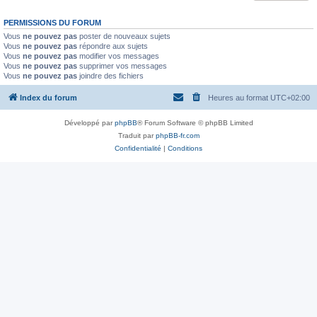
PERMISSIONS DU FORUM
Vous
ne pouvez pas
poster de nouveaux sujets
Vous
ne pouvez pas
répondre aux sujets
Vous
ne pouvez pas
modifier vos messages
Vous
ne pouvez pas
supprimer vos messages
Vous
ne pouvez pas
joindre des fichiers
Index du forum
Heures au format
UTC+02:00
Développé par
phpBB
® Forum Software © phpBB Limited
Traduit par
phpBB-fr.com
Confidentialité
|
Conditions