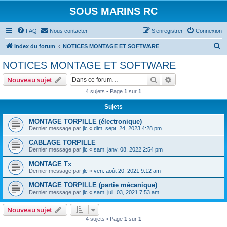
SOUS MARINS RC
FAQ
Nous contacter
S’enregistrer
Connexion
R
Index du forum
NOTICES MONTAGE ET SOFTWARE
e
NOTICES MONTAGE ET SOFTWARE
c
Rechercher
Recherche avanc
Nouveau sujet
h
4 sujets • Page
1
sur
1
e
Sujets
r
c
MONTAGE TORPILLE (électronique)
Dernier message par
jlc
«
dim. sept. 24, 2023 4:28 pm
h
CABLAGE TORPILLE
e
Dernier message par
jlc
«
sam. janv. 08, 2022 2:54 pm
r
MONTAGE Tx
Dernier message par
jlc
«
ven. août 20, 2021 9:12 am
MONTAGE TORPILLE (partie mécanique)
Dernier message par
jlc
«
sam. juil. 03, 2021 7:53 am
Nouveau sujet
4 sujets • Page
1
sur
1