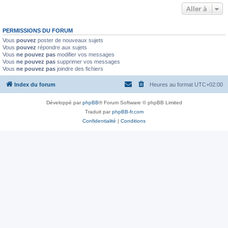
Aller à
PERMISSIONS DU FORUM
Vous
pouvez
poster de nouveaux sujets
Vous
pouvez
répondre aux sujets
Vous
ne pouvez pas
modifier vos messages
Vous
ne pouvez pas
supprimer vos messages
Vous
ne pouvez pas
joindre des fichiers
Index du forum
Heures au format
UTC+02:00
Développé par
phpBB
® Forum Software © phpBB Limited
Traduit par
phpBB-fr.com
Confidentialité
|
Conditions