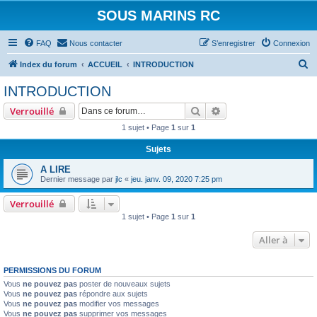
SOUS MARINS RC
FAQ
Nous contacter
S’enregistrer
Connexion
R
Index du forum
ACCUEIL
INTRODUCTION
e
INTRODUCTION
c
Rechercher
Recherche avancée
Verrouillé
h
1 sujet • Page
1
sur
1
e
Sujets
r
c
A LIRE
Dernier message par
jlc
«
jeu. janv. 09, 2020 7:25 pm
h
e
Verrouillé
1 sujet • Page
1
sur
1
r
Aller à
PERMISSIONS DU FORUM
Vous
ne pouvez pas
poster de nouveaux sujets
Vous
ne pouvez pas
répondre aux sujets
Vous
ne pouvez pas
modifier vos messages
Vous
ne pouvez pas
supprimer vos messages