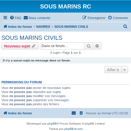
SOUS MARINS RC
FAQ
Nous contacter
S’enregistrer
Connexion
R
Index du forum
NAVIRES
SOUS MARINS CIVILS
e
SOUS MARINS CIVILS
c
Rechercher
Recherche avanc
Nouveau sujet
h
0 sujet • Page
1
sur
1
e
Il n’y a aucun sujet ou message dans ce forum.
r
c
Aller à
h
PERMISSIONS DU FORUM
e
Vous
ne pouvez pas
poster de nouveaux sujets
r
Vous
ne pouvez pas
répondre aux sujets
Vous
ne pouvez pas
modifier vos messages
Vous
ne pouvez pas
supprimer vos messages
Vous
ne pouvez pas
joindre des fichiers
Index du forum
Heures au format
UTC+02:00
Développé par
phpBB
® Forum Software © phpBB Limited
Traduit par
phpBB-fr.com