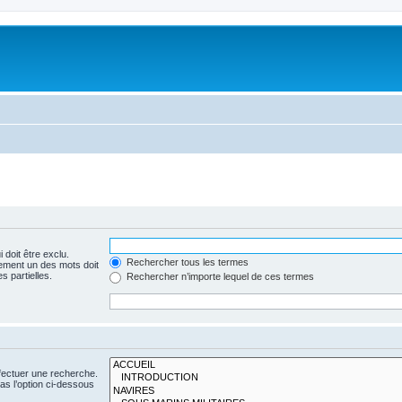
 doit être exclu.
Rechercher tous les termes
ement un des mots doit
s partielles.
Rechercher n’importe lequel de ces termes
fectuer une recherche.
s l’option ci-dessous