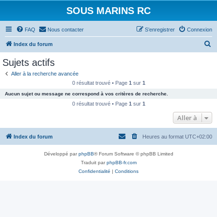
SOUS MARINS RC
FAQ
Nous contacter
S’enregistrer
Connexion
R
Index du forum
e
Sujets actifs
c
Aller à la recherche avancée
h
0 résultat trouvé • Page
1
sur
1
e
Aucun sujet ou message ne correspond à vos critères de recherche.
r
0 résultat trouvé • Page
1
sur
1
c
Aller à
h
Index du forum
Heures au format
UTC+02:00
e
r
Développé par
phpBB
® Forum Software © phpBB Limited
Traduit par
phpBB-fr.com
Confidentialité
|
Conditions