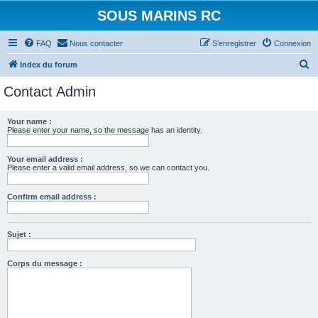
SOUS MARINS RC
FAQ
Nous contacter
S’enregistrer
Connexion
R
Index du forum
e
Contact Admin
c
h
Your name :
Please enter your name, so the message has an identity.
e
r
Your email address :
c
Please enter a valid email address, so we can contact you.
h
Confirm email address :
e
r
Sujet :
Corps du message :